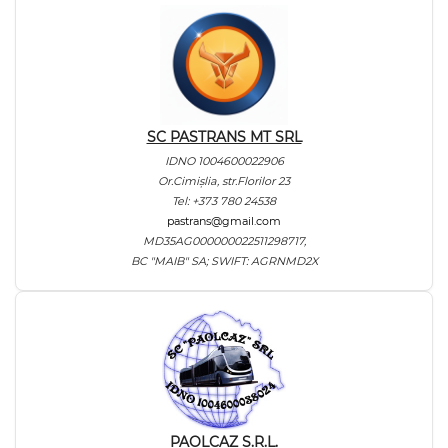
SC PASTRANS MT SRL
IDNO 1004600022906
Or.Cimișlia, str.Florilor 23
Tel: +373 780 24538
pastrans@gmail.com
MD35AG000000022511298717,
BC "MAIB" SA; SWIFT: AGRNMD2X
PAOLCAZ S.R.L.