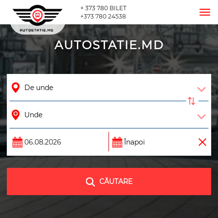
+ 373 780 BILET
Tog
+373 780 24538
nav
AUTOSTATIE.MD
CĂUTARE