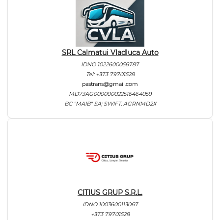
SRL Calmatui Vladluca Auto
IDNO 1022600056787
Tel: +373 79701528
pastrans@gmail.com
MD73AG000000022516464059
BC "MAIB" SA; SWIFT: AGRNMD2X
CITIUS GRUP S.R.L.
IDNO 1003600113067
+373 79701528