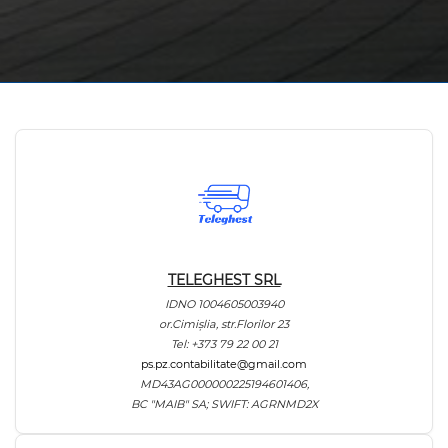
TELEGHEST SRL
IDNO 1004605003940
or.Cimișlia, str.Florilor 23
Tel: +373 79 22 00 21
ps.pz.contabilitate@gmail.com
MD43AG000000225194601406,
BC "MAIB" SA; SWIFT: AGRNMD2X