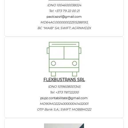
IDNO 1004600038024
Tel: +373 79 22 00 21
paolcazsrl@gmail.com
MD64AG000000022515288193,
BC "MAIB" SA; SWIFT: AGRNMD2X
FLEXBUSTRANS SRL
IDNO 1019608001345
Tel: +373 78722200
ps.pz.contabilitate@gmail.com
MD90MO222400000041402001
OTP Bank S.A.; SWIFT: MOBBMD22