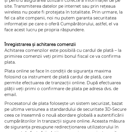
și pentru asigurarea utilizării corecte a informației de pe
site. Transmiterea datelor pe internet sau prin rețeaua
wireless nu poate fi protejata în totalitate. Prin urmare, la
fel ca alte companii, noi nu putem garanta securitatea
informației pe care o oferă Cumpărătorului, astfel, el va
face acest lucru pe propria răspundere.
Înregistrarea și achitarea comenzii
Achitarea comenzilor este posibilă cu cardul de plată – la
primirea comenzii veți primi bonul fiscal ce va confirma
plata.
Plata online se face în condiții de siguranța maxima
folosind ca instrument de plată cardul de plată, care
permite efectuarea de tranzacții online. După efectuarea
plății veți primi o confirmare de plata pe adresa dvs. de
email.
Procesatorul de plata folosește un sistem securizat, bazat
pe ultima versiunea a standardului de securitate 3D-Secure
ceea ce înseamnă o nouă abordare globală a autentificării
cumpărătorilor în tranzacții sigure online. Aceasta măsura
de siguranța presupune redirecționarea utilizatorului în