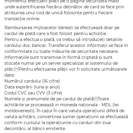
momentul efectuării plații pe o pagina securizata maib
unde autentificarea fiecărui deținător de card se face prin
atribuirea unui cod de unică folosințe pentru fiecare
tranzacție online.
Rambursarea mijloacelor bănești se efectuează doar pe
cardul de plată care a fost folosit pentru achiziție.
Pentru a efectua o plată, va trebui să introduceți detaliile
cardului dvs. bancar. Transferul acestor informații se face în
conformitate cu toate măsurile de securitate necesare.
Informațiile sunt transmise în formă criptată și sunt
stocate numai pe un server specializat al sistemului de
plăți. Pentru efectuarea plății vor fi solicitate următoarele
date:
Numărul cardului (16 cifre)
Data expirării (luna și anul)
Codul CVC sau CVV (3 cifre)
Numele și prenumele de pe cardul de plată Toate
achitările se procesează in moneda naționala - MDL (lei
moldovenești). În cazul În care valuta operațiunii diferă de
valuta achitării, convertirea sumei operațiunii se efectuează
conform cursului la operațiunile cu carduri din ziua
decontării, al băncii emitente.