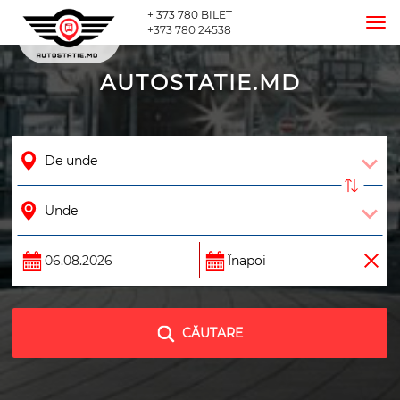
+ 373 780 BILET
Tog
+373 780 24538
nav
AUTOSTATIE.MD
CĂUTARE